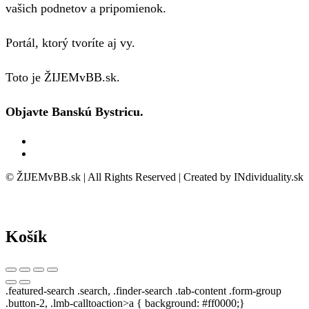
vašich podnetov a pripomienok.
Portál, ktorý tvoríte aj vy.
Toto je ŽIJEMvBB.sk.
Objavte Banskú Bystricu.
© ŽIJEMvBB.sk | All Rights Reserved | Created by INdividuality.sk
Košík
.featured-search .search, .finder-search .tab-content .form-group
.button-2, .lmb-calltoaction>a { background: #ff0000;}