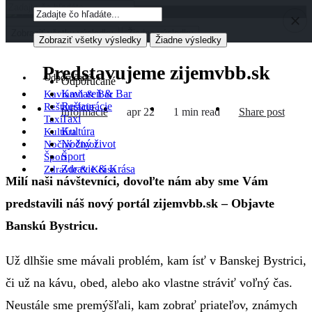
Zobraziť všetky výsledky
Žiadne výsledky
Zobraziť všetky výsledky
Žiadne výsledky
Predstavujeme zijemvbb.sk
Odporúčané
Odporúčané
Kaviareň & Bar
Kaviareň & Bar
Reštaurácie
Reštaurácie
Informácie
apr 22
1 min read
Share post
Taxi
Taxi
Kultúra
Kultúra
Nočný život
Nočný život
Šport
Šport
Zdravie & Krása
Zdravie & Krása
Milí naši návštevníci, dovoľte nám aby sme Vám
predstavili náš nový portál zijemvbb.sk – Objavte
Banskú Bystricu.
Už dlhšie sme mávali problém, kam ísť v Banskej Bystrici,
či už na kávu, obed, alebo ako vlastne stráviť voľný čas.
Neustále sme premýšľali, kam zobrať priateľov, známych