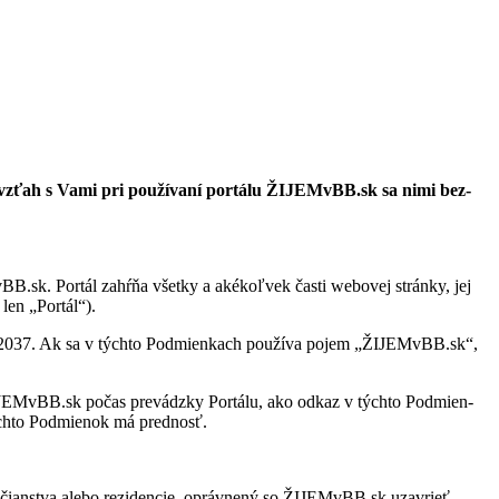
š vzťah s Vami pri po­u­ží­vaní por­tálu
ŽIJEMvBB.sk
sa nimi bez­
.sk. Por­tál za­hŕňa všetky a aké­koľ­vek časti we­bo­vej stránky, jej
len „Por­tál“).
52037
. Ak sa v týchto Pod­mien­kach po­u­žíva po­jem „
ŽIJEMvBB.sk
“,
ŽIJEMvBB.sk po­čas pre­vádzky Por­tálu, ako od­kaz v týchto Pod­mien­
týchto Pod­mie­nok má pred­nosť.
ob­čian­stva alebo re­zi­den­cie, opráv­nený so ŽIJEMvBB.sk uzav­rieť