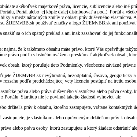
ú­date aké­koľ­vek ma­jet­kové práva, li­cen­cie, sub­li­cen­cie alebo iné pr
or­tálu, Por­tál alebo jej kó­pie ďa­lej dis­tri­bu­ovať a pod.). Por­tál a všetky
­liky a me­dzi­ná­rod­ných zmlúv v ob­lasti práv du­šev­ného vlast­níc­tva. A
asu ŽIJEMvBB.sk po­u­ží­vať značky a logo ŽIJEMvBB.sk ani po­u­ží­vať in
ť sa o ich spätný pre­klad a ani inak za­sa­ho­vať do jej fun­kci­ona­lít. Por
 najmä, že k ta­ké­muto ob­sahu máte právo, ktoré Vás opráv­ňuje ta­kýto 
 Máme právo podľa vlast­ného uvá­že­nia pre­skú­mať aký­koľ­vek ob­sah, ktorý
ob­sah, ktorý po­ru­šuje tieto Pod­mienky, vše­obecne zá­väzné právne p
jete ŽIJEMvBB.sk ne­výh­radnú, be­z­od­platnú, ča­sovo, geo­gra­ficky a vec
­sahu podľa pred­chá­dza­jú­cej vety li­cen­ciu po­stú­piť na tre­tiu osobu a
ast­nícke práva alebo práva du­šev­ného vlast­níc­tva alebo práva osoby, kt
­tálu. Star­ti­tup nie je po­vinná ta­kejto žia­dosti vy­ho­vieť ak:
 dr­ži­teľa práv k ob­sahu, kto­rého za­stu­pu­jete, vrá­tane kon­takt­ných ú
­stu­pu­jete, je vlast­ní­kom alebo opráv­ne­ným dr­ži­te­ľom práv k ob­sah
práva alebo práva osoby, ktorú za­stu­pu­jete a ktorý žia­date od­strá­niť al