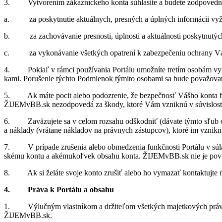
3. Vy­tvo­re­ním zá­kaz­níc­keho konta sú­hla­síte a bu­dete zod­po­vedn
a. za po­skyt­nu­tie ak­tu­ál­nych, pres­ných a úpl­ných in­for­má­cii vy­ža­d
b. za za­cho­vá­va­nie pres­nosti, úpl­nosti a ak­tu­ál­nosti po­skyt­nu­tých 
c. za vy­ko­ná­va­nie všet­kých opat­rení k za­bez­pe­če­niu ochrany V
4. Po­kiaľ v rámci po­u­ží­va­nia Por­tálu umož­níte tre­tím oso­bám vy­uží
kami. Po­ru­še­nie týchto Pod­mie­nok tý­mito oso­bami sa bude po­va­žo­va
5. Ak máte po­cit alebo po­doz­re­nie, že bez­peč­nosť Vášho konta bola
ŽIJEMvBB.sk ne­zod­po­vedá za škody, ktoré Vám vzniknú v sú­vis­losti s 
6. Za­vä­zu­jete sa v ce­lom roz­sahu od­škod­niť (dá­vate týmto sľub od­šk
a ná­klady (vrá­tane ná­kla­dov na práv­nych zá­stup­cov), ktoré im vzniknú
7. V prí­pade zru­še­nia alebo ob­me­dze­nia funkč­nosti Por­tálu v sú­l
skému kontu a aké­mu­koľ­vek ob­sahu konta. ŽIJEMvBB.sk nie je po­vinn
8. Ak si že­láte svoje konto zru­šiť alebo ho vy­ma­zať kon­tak­tujte
4. Práva k Por­tálu a ob­sahu
1. Vý­luč­ným vlast­ní­kom a dr­ži­te­ľom všet­kých ma­jet­ko­vých práv a
ŽIJEMvBB.sk.