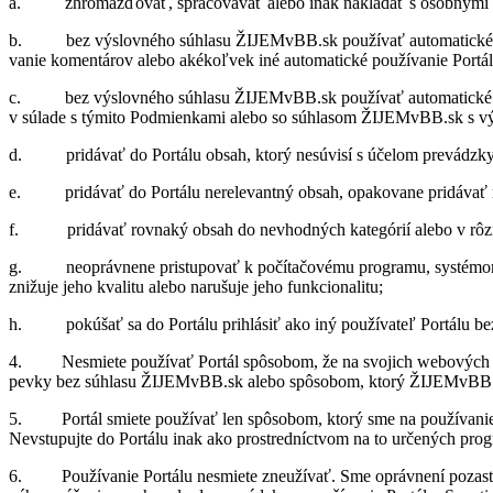
a. zhro­maž­ďo­vať, spra­co­vá­vať alebo inak na­kla­dať s osob­nými 
b. bez vý­slov­ného sú­hlasu ŽIJEMvBB.sk po­u­ží­vať au­to­ma­tické pros­tri
va­nie ko­men­tá­rov alebo aké­koľ­vek iné au­to­ma­tické po­u­ží­va­nie Por­t
c. bez vý­slov­ného sú­hlasu ŽIJEMvBB.sk po­u­ží­vať au­to­ma­tické pros­tr
v sú­lade s tý­mito Pod­mien­kami alebo so sú­hla­som ŽIJEMvBB.sk s vý­nim
d. pri­dá­vať do Por­tálu ob­sah, ktorý ne­sú­visí s úče­lom pre­vádzky Por
e. pri­dá­vať do Por­tálu ne­re­le­vantný ob­sah, opa­ko­vane pri­dá­vať rov
f. pri­dá­vať rov­naký ob­sah do ne­vhod­ných ka­te­gó­rií alebo v rôz­ny
g. ne­o­práv­nene pri­stu­po­vať k po­čí­ta­čo­vému prog­ramu, sys­té­mo
zni­žuje jeho kva­litu alebo na­ru­šuje jeho fun­kci­ona­litu;
h. po­kú­šať sa do Por­tálu pri­hlá­siť ako iný po­u­ží­va­teľ Por­tálu be
4. Ne­smiete po­u­ží­vať Por­tál spô­so­bom, že na svo­jich we­bo­vých strá
pevky bez sú­hlasu ŽIJEMvBB.sk alebo spô­so­bom, ktorý ŽIJEMvBB.sk n
5. Por­tál smiete po­u­ží­vať len spô­so­bom, ktorý sme na po­u­ží­va­nie Por­t
Ne­v­stu­pujte do Por­tálu inak ako pro­stred­níc­tvom na to ur­če­ných prog­
6. Po­u­ží­va­nie Por­tálu ne­smiete zne­uží­vať. Sme opráv­není po­za­sta