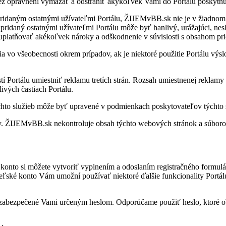
iež opráv­není vy­ma­zať a od­strá­niť aký­koľ­vek Vami do Por­tálu po­skyt­n
i­da­ným os­tat­nými uží­va­teľmi Por­tálu, ŽIJEMvBB.sk nie je v žiad­nom p
pri­daný os­tat­nými uží­va­teľmi Por­tálu môže byť han­livý, urá­ža­júci, ne
t­ňo­vať aké­koľ­vek ná­roky a od­škod­ne­nie v sú­vis­losti s ob­sa­hom pri­
o vše­obec­nosti ok­rem prí­pa­dov, ak je nie­ktoré po­u­ži­tie Por­tálu vý­
í Por­tálu umiest­niť re­klamu tre­tích strán. Roz­sah umiest­ne­nej re­klam
li­vých čas­tiach Por­tálu.
chto slu­žieb môže byť upra­vené v pod­mien­kach po­sky­to­va­te­ľov týchto 
 ŽIJEMvBB.sk ne­kon­tro­luje ob­sah týchto we­bo­vých strá­nok a sú­bo­ro
to si mô­žete vy­tvo­riť vy­pl­ne­ním a odo­sla­ním re­gis­trač­ného for­mu­lár
teľ­ské konto Vám umožní po­u­ží­vať nie­ktoré ďal­šie fun­kci­ona­lity Por­tá
za­bez­pe­čené Vami ur­če­ným hes­lom. Od­po­rú­čame po­u­žiť heslo, ktoré ob