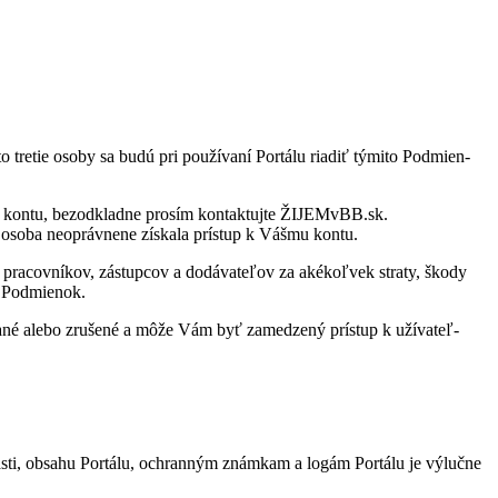
tre­tie osoby sa budú pri po­u­ží­vaní Por­tálu ria­diť tý­mito Pod­mien­
 kontu, be­z­od­kladne pro­sím kon­tak­tujte ŽIJEMvBB.sk.
osoba ne­o­práv­nene zís­kala prí­stup k Vášmu kontu.
ra­cov­ní­kov, zá­stup­cov a do­dá­va­te­ľov za aké­koľ­vek straty, škody
o Pod­mie­nok.
ané alebo zru­šené a môže Vám byť za­me­dzený prí­stup k uží­va­teľ­
asti, ob­sahu Por­tálu, ochran­ným znám­kam a lo­gám Por­tálu je vý­lučne