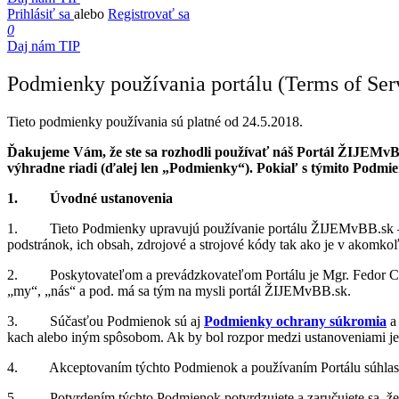
Prihlásiť sa
alebo
Registrovať sa
0
Daj nám TIP
Podmienky používania portálu (Terms of Ser
Tieto pod­mienky po­u­ží­va­nia sú platné od 24.5.2018.
Ďa­ku­jeme Vám, že ste sa roz­hodli po­u­ží­vať náš Por­tál
ŽIJEMvB
výh­radne riadi (ďa­lej len „Pod­mienky“). Po­kiaľ s tý­mito Pod­mien­k
1. Úvodné usta­no­ve­nia
1. Tieto Pod­mienky upra­vujú po­u­ží­va­nie por­tálu ŽIJEMvBB.sk – we­
pod­strá­nok, ich ob­sah, zdro­jové a stro­jové kódy tak ako je v akom­koľ
2. Po­sky­to­va­te­ľom a pre­vádz­ko­va­te­ľom Por­tálu je Mgr. Fed
„my“, „nás“ a pod. má sa tým na mysli portál ŽIJEMvBB.sk.
3. Sú­čas­ťou Pod­mie­nok sú aj
Pod­mienky ochrany sú­kro­mia
kach alebo iným spô­so­bom. Ak by bol roz­por me­dzi usta­no­ve­niami jed
4. Ak­cep­to­va­ním týchto Pod­mie­nok a po­u­ží­va­ním Por­tálu sú­hla­s
5. Po­tvr­de­ním týchto Pod­mie­nok po­tvr­dzu­jete a za­ru­ču­jete sa, že