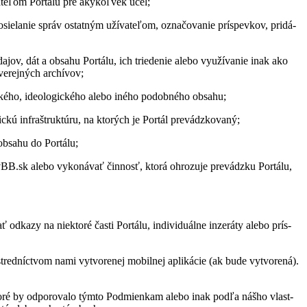
­ľom Por­tálu pre aký­koľ­vek účel;
la­nie správ os­tat­ným uží­va­te­ľom, ozna­čo­va­nie prís­pev­kov, pri­dá­
jov, dát a ob­sahu Por­tálu, ich trie­de­nie alebo vy­uží­va­nie inak ako
­rej­ných ar­chí­vov;
c­kého, ide­olo­gic­kého alebo iného po­dob­ného ob­sahu;
ú in­fra­štruk­túru, na kto­rých je Por­tál pre­vádz­ko­vaný;
ob­sahu do Por­tálu;
BB.sk alebo vy­ko­ná­vať čin­nosť, ktorá ohro­zuje pre­vádzku Por­tálu,
kazy na nie­ktoré časti Por­tálu, in­di­vi­du­álne in­ze­ráty alebo prís­
tred­níc­tvom nami vy­tvo­re­nej mo­bil­nej ap­li­ká­cie (ak bude vy­tvo­rená).
, ktoré by od­po­ro­valo týmto Pod­mien­kam alebo inak podľa nášho vlast­