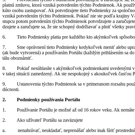
platnú zmluvu, ktorá vzniká po­tvr­de­ním týchto Pod­mie­nok. Ak po­u­ží­va
kúto osobu za­stu­po­vať. Ak po­tvr­dzu­jete tieto Pod­mienky za spo­loč­nos
vzniká po­tvr­de­ním týchto Pod­mie­nok. Po­kiaľ nie ste podľa kra­jiny 
stupcu po­tom po­tvr­de­ním týchto Pod­mie­nok po­tvr­dzu­jete a za­ru­ču­jet
dzu­jete a za­ru­ču­jete sa, že ste schopný do­dr­žia­vať a pl­niť všetky pra
6. Tieto Pod­mienky pla­tia pre kaž­dého kto akým­koľ­vek spô­so­bom 
7. Sme opráv­není tieto Pod­mienky ke­dy­koľ­vek me­niť alebo upra­vo­v
(ak bude vy­tvo­rená) a po­u­ží­va­ním Por­tálu (kaž­dým pri­hlá­se­ním sa d
tálu obo­zná­miť.
8. Po­kiaľ ne­sú­hla­síte s aký­mi­koľ­vek pod­mien­kami uve­de­nými v týc
v ta­kej si­tu­ácii za­me­dzený. Ak ste ne­spo­kojný s akou­koľ­vek čas­ťou Por
9. Usta­no­ve­nia týchto Pod­mie­nok sa v pri­me­ra­nom roz­sahu po­u­žijú a
dúc­nosti.
2. Pod­mienky po­u­ží­va­nia Por­tálu
1. Po­u­ží­va­nie Por­tálu je možné až od 16 ro­kov veku. Ak ne­máte as­
2. Ako uží­va­teľ Por­tálu sa za­vä­zu­jete
a. ne­na­hrá­vať, ne­u­kla­dať, ne­pre­ná­šať alebo inak ší­riť pro­stred­n