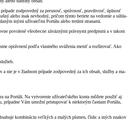
utý alebo na­hratý ob­sah.
rí­pade zod­po­vedný za pres­nosť, správ­nosť, prav­di­vosť, úpl­nosť
­slušný alebo inak ne­vhodný, pri­čom týmto be­riete na ve­do­mie a sú­hla­
da­ným inými uží­va­teľmi Por­tálu alebo tre­tími stra­nami.
slovne po­vo­lené vše­obecne zá­väz­nými práv­nymi pred­pismi a v ta­kom
y sme opráv­není podľa vlast­ného uvá­že­nia me­niť a roz­ši­ro­vať. Ako
slu­žieb.
v a nie je v žiad­nom prí­pade zod­po­vedný za ich ob­sah, služby a ma­
a na Por­táli. Na vy­tvo­re­nie uží­va­teľ­ského konta mô­žete po­u­žiť aj
lu, prí­padne Vám umožní pri­stu­po­vať k nie­kto­rým čas­tiam Por­tálu,
­sa­huje kom­bi­ná­ciu veľ­kých a ma­lých pís­men, čís­lic a iných zna­kov