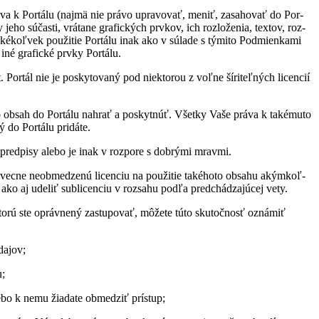
áva k Por­tálu (najmä nie právo upra­vo­vať, me­niť, za­sa­ho­vať do Por­
 jeho sú­časti, vrá­tane gra­fic­kých prv­kov, ich roz­lo­že­nia, tex­tov, ro­z­
ké­koľ­vek po­u­ži­tie Por­tálu inak ako v sú­lade s tý­mito Pod­mien­kami
é gra­fické prvky Por­tálu.
­tál nie je po­sky­to­vaný pod nie­kto­rou z voľne ší­ri­teľ­ných li­cen­cií
ob­sah do Por­tálu na­hrať a po­skyt­núť. Všetky Vaše práva k ta­ké­muto
 do Por­tálu pri­dáte.
red­pisy alebo je inak v roz­pore s dob­rými mravmi.
ne ne­ob­me­dzenú li­cen­ciu na po­u­ži­tie ta­ké­hoto ob­sahu akým­koľ­
ko aj ude­liť sub­li­cen­ciu v roz­sahu podľa pred­chá­dza­jú­cej vety.
orú ste opráv­nený za­stu­po­vať, mô­žete túto sku­toč­nosť ozná­miť
da­jov;
u;
ebo k nemu žia­date ob­me­dziť prí­stup;