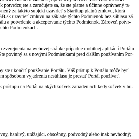
o­tvr­dzu­jete a za­ru­ču­jete sa, že ste platne a účinne opráv­nený ta­
v­nený za ta­kýto sub­jekt uzav­rieť s Star­ti­tup platnú zmluvu, ktorá
MvBB.sk uzav­rieť zmluvu na zá­klade týchto Pod­mie­nok bez sú­hlasu zá­
lu a po­tvr­de­nie a ak­cep­to­va­nie týchto Pod­mie­nok. Zá­ro­veň po­tvr­
 týchto Pod­mien­kach.
­ne­nia na we­bo­vej stránke prí­padne mo­bil­nej ap­li­ká­cií Por­tálu
mi. Ste po­vinný sa s no­vými Pod­mien­kami pred ďal­ším po­u­ží­va­ním Por­
ste ukon­čiť po­u­ží­va­nie Por­tálu. Váš prí­stup k Por­tálu môže byť
 spô­so­bom vy­jad­re­nia ne­sú­hlasu je pre­stať Por­tál po­u­ží­vať.
k prí­stupu na Por­tál na akých­koľ­vek za­ria­de­niach ke­dy­koľ­vek v bu­
právny, han­livý, urá­ža­júci, ob­scénny, pod­vodný alebo inak ne­vhodný;