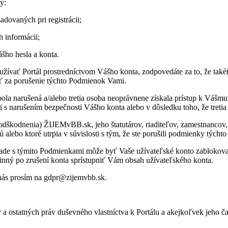
ý:
o­va­ných pri re­gis­trá­cii;
in­for­má­cii;
ášho hesla a konta.
­vať Por­tál pro­stred­níc­tvom Vášho konta, zod­po­ve­dáte za to, že ta­kéto 
ť za po­ru­še­nie týchto Pod­mie­nok Vami.
 na­ru­šená a/alebo tre­tia osoba ne­o­práv­nene zís­kala prí­stup k Vášmu
na­ru­še­ním bez­peč­nosti Vášho konta alebo v dô­sledku toho, že tre­tia 
od­ne­nia) ŽIJEMvBB.sk, jeho šta­tu­tá­rov, ria­di­te­ľov, za­mest­nan­cov, p
 alebo ktoré utr­pia v sú­vis­losti s tým, že ste po­ru­šili pod­mienky týcht
ade s tý­mito Pod­mien­kami môže byť Vaše uží­va­teľ­ské konto za­blo­ko­v
ý po zru­šení konta sprí­stup­niť Vám ob­sah uží­va­teľ­ského konta.
 nás pro­sím na gdpr@zijemvbb.sk.
 os­tat­ných práv du­šev­ného vlast­níc­tva k Por­tálu a akej­koľ­vek jeho č