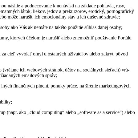
 ná­si­lie a pod­ne­co­va­nie k ne­ná­visti na zá­klade po­hla­via, rasy,
 omam­ných lá­tok, lie­kov, je­dov a pre­kur­zo­rov, ero­tický, por­no­gra­fický
lebo môže na­ru­šiť ich emo­ci­onálny stav a ich du­ševné zdra­vie;
osoby ako Vás ak ne­máte na ta­kéto po­u­ži­tie sú­hlas da­nej osoby;
my, kto­rých úče­lom je na­ru­šiť alebo zne­mož­niť po­u­ží­va­nie Por­tálu
ú za cieľ vy­vo­lať omyl u os­tat­ných uží­va­te­ľov alebo za­kryť pô­vod
 (vrá­tane ich we­bo­vých strá­nok, úč­tov na so­ciál­nych sie­ťach) vrá­
y­žia­da­ných emai­lo­vých správ;
ných fi­nanč­ných pl­není, po­nuky práce, na ší­re­nie mar­ke­tin­go­vých
b­liky;
i­tup (napr. ako „cloud com­pu­ting“ alebo „soft­ware as a ser­vice“) alebo