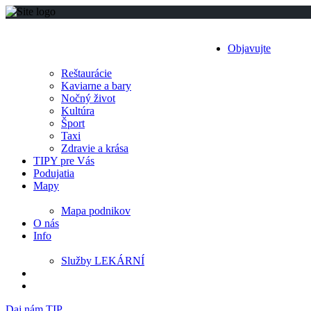
Objavujte
Reštaurácie
Kaviarne a bary
Nočný život
Kultúra
Šport
Taxi
Zdravie a krása
TIPY pre Vás
Podujatia
Mapy
Mapa podnikov
O nás
Info
Služby LEKÁRNÍ
Daj nám TIP