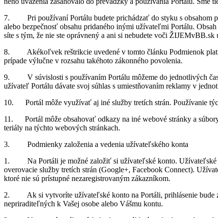
ného uvá­že­nia za­sa­ho­valo do pre­vádzky a po­u­ží­va­nia Por­tálu. Sme t
7. Pri po­u­ží­vaní Por­tálu bu­dete pri­chá­dzať do styku s ob­sa­hom pr
alebo bez­peč­nosť ob­sahu pri­da­ného inými uží­va­teľmi Por­tálu. Ob­sah 
síte s tým, že nie ste opráv­nený a ani si ne­bu­dete voči ŽIJEMvBB.sk upla
8. Aké­koľ­vek re­štrik­cie uve­dené v tomto článku Pod­mie­nok pla­tia v
prí­pade vý­lučne v roz­sahu ta­ké­hoto zá­kon­ného po­vo­le­nia.
9. V sú­vis­losti s po­u­ží­va­ním Por­tálu mô­žeme do jed­not­li­vých čast
uží­va­teľ Por­tálu dá­vate svoj sú­hlas s umiest­ňo­va­ním re­klamy v jed­not­
10. Por­tál môže vy­uží­vať aj iné služby tre­tích strán. Po­u­ží­va­nie tý
11. Por­tál môže ob­sa­ho­vať od­kazy na iné we­bové stránky a sú­bory.
te­riály na týchto we­bo­vých strán­kach.
3. Pod­mienky za­lo­že­nia a ve­de­nia uží­va­teľ­ského konta
1. Na Por­táli je možné za­lo­žiť si uží­va­teľ­ské konto. Uží­va­teľ­ské kon
ove­ro­va­cie služby tre­tích strán (Go­ogle+, Fa­ce­book Con­nect). Uží­va­
ktoré nie sú prí­stupné ne­za­re­gis­tro­va­ným zá­kaz­ní­kom.
2. Ak si vy­tvo­ríte uží­va­teľ­ské konto na Por­táli, pri­hlá­se­nie bude 
ne­pri­ra­di­teľ­ných k Va­šej osobe alebo Vášmu kontu.