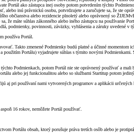
te Por­tál ako zá­stupca inej osoby po­tom po­tvr­de­ním týchto Pod­mie­nok p
ť, alebo inú práv­nickú osobu, po­tvr­dzu­jete a za­ru­ču­jete sa, že ste oprá
Vášho ob­čian­stva alebo re­zi­den­cie pl­no­letý alebo opráv­nený so ŽIJE
e sa, že máte sú­hlas zá­kon­ného alebo iného zá­stupcu na po­u­ží­va­nie Por­tá
­vidlá, pod­mienky, po­vin­nosti, zá­väzky, vy­hlá­se­nia a zá­ruky uve­dené v
po­u­žíva Por­tál.
ať. Takto zme­nené Pod­mienky budú platné a účinné mo­men­tom ich zve­rej
o a po­u­ži­tím Por­tálu) vy­jad­ru­jete sú­hlas s tý­mito no­vými Pod­mien­ka
hto Pod­mien­kach, po­tom Por­tál nie ste opráv­nený po­u­ží­vať a mali by 
­tálu alebo jej fun­kci­ona­li­tou alebo so služ­bami Star­ti­tup po­tom je­di­ným
j pri po­u­ží­vaní nami vy­tvo­re­ných prog­ra­mov a ap­li­ká­cii ur­če­ných 
poň 16 ro­kov, ne­mô­žete Por­tál po­u­ží­vať.
íc­tvom Por­tálu ob­sah, ktorý po­ru­šuje práva tre­tích osôb alebo je pro­ti­