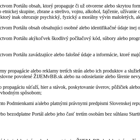
tvom Por­tálu ob­sah, ktorý pro­pa­guje či už ot­vo­rene alebo skry­tou for­mou
o et­nic­kej sku­pine, zbrane a stre­livo, vojnu, al­ko­hol, faj­če­nie, uží­va­nie
 ktorý inak ohro­zuje psy­chický, fy­zický a mo­rálny vý­vin ma­lo­le­tých, a
c­tvom Por­tálu ob­sah ob­sa­hu­júci osobné alebo iden­ti­fi­kačné údaje inej 
c­tvom Por­tálu aký­koľ­vek škod­livý po­čí­ta­čový kód, sú­bory alebo prog­ra
c­tvom Por­tálu za­vá­dza­júce alebo fa­lošné údaje a in­for­má­cie, ktoré maj
y pro­pa­gá­cie alebo re­klamy tre­tích strán alebo ich pro­duk­tov a slu­žieb
 vý­slovne po­vo­lené ŽIJEMvBB.sk alebo na odo­sie­la­nie alebo ší­re­nie ne­v
­gá­ciu sú­ťaží, hier a stá­vok, po­sky­to­va­nie úve­rov, pô­ži­čiek alebo i
ne­vhod­ným spô­so­bom;
to Pod­mien­kami a/alebo plat­nými práv­nymi pred­pismi Slo­ven­skej re­pu
bo be­z­od­platne Por­tál alebo jeho časť tre­tím oso­bám bez sú­hlasu Star­t