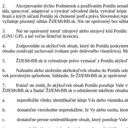
2. Ak­cep­to­va­ním týchto Pod­mie­nok a po­u­ží­va­ním Por­tálu ne­na­do­b
tálu, spra­co­vať, adap­to­vať a vy­tvá­rať od­vo­dené diela, vy­tvá­rať kó­pie P
hraní a iných sú­častí Por­tálu sú chrá­nené podľa práva Slo­ven­skej re­pub
vy­ža­duje pí­somný sú­hlas ŽIJEMvBB.sk. Nie ste opráv­nený bez sú­hl
3. Nie ste opráv­nený me­niť zdro­jový alebo stro­jový kód Por­tálu a sna­ži
(GNU GPL a iné voľne ší­ri­teľné li­cen­cie).
4. Zod­po­ve­dáte za aký­koľ­vek ob­sah, ktorý do Por­tálu po­skyt­nete;
ob­sahu zo­stá­vajú za­cho­vané (vrá­tane práv du­šev­ného vlast­níc­tva).
5. ŽIJEMvBB.sk si vy­hra­dzuje právo vy­ma­zať z Por­tálu aký­koľ­vek 
6. Na­hra­tím alebo ulo­že­ním aké­ho­koľ­vek ob­sahu do Por­tálu ude­ľu­
vek po­vo­le­ným spô­so­bom. Sú­hla­síte, že ŽIJEMvBB.sk je opráv­nené v roz
7. Po­kiaľ ste zis­tili, že aký­koľ­vek ob­sah Por­tálu po­ru­šuje Vaše vl
ŽIJEMvBB.sk a žia­dať ŽIJEMvBB.sk o od­strá­ne­nie ta­ké­hoto ob­sahu z Por
a. ne­pred­lo­žíte všetky iden­ti­fi­kačné údaje Vás alebo vlast­níka alebo
b. do­sta­točne vie­ro­hodne ne­pre­uká­žete, že Vy alebo osoba, ktorú za
c. do­sta­točne presne ne­iden­ti­fi­ku­jete ob­sah, ktorý po­ru­šuje Vaše 