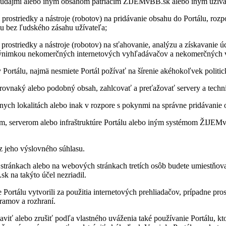
údajmi alebo iným ob­sa­hom pat­ria­cim ŽIJEMvBB.sk alebo iným uží­va­te
edky a ná­stroje (ro­bo­tov) na pri­dá­va­nie ob­sahu do Por­tálu, roz­po­sie­
álu bez ľud­ského zá­sahu uží­va­teľa;
iedky a ná­stroje (ro­bo­tov) na sťa­ho­va­nie, ana­lýzu a zís­ka­va­nie úda­
­kou ne­ko­merč­ných in­ter­ne­to­vých vy­hľa­dá­va­čov a ne­ko­merč­ných ve
­tálu, najmä ne­smiete Por­tál po­ží­vať na ší­re­nie aké­ho­koľ­vek po­li­ti
­naký alebo po­dobný ob­sah, za­hl­co­vať a pre­ťa­žo­vať ser­very a tech­nick
ch lo­ka­li­tách alebo inak v roz­pore s po­kynmi na správne pri­dá­va­nie 
m, ser­ve­rom alebo in­fra­štruk­túre Por­tálu alebo iným sys­té­mom ŽIJEMv
z jeho vý­slov­ného sú­hlasu.
n­kach alebo na we­bo­vých strán­kach tre­tích osôb bu­dete umiest­ňo­vať od­
a ta­kýto účel ne­zria­dil.
álu vy­tvo­rili za po­u­ži­tia in­ter­ne­to­vých pre­hlia­da­čov, prí­padne pro­s
ra­mov a ro­z­hraní.
­viť alebo zru­šiť podľa vlast­ného uvá­že­nia také po­u­ží­va­nie Por­tálu