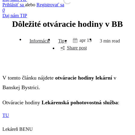
Prihlásiť sa
alebo
Registrovať sa
0
Daj nám TIP
Dôležité otváracie hodiny v BB
apr 15
Informácie
Tipy
3 min read
Share post
V tomto článku nájdete
otváracie hodiny lekární
v
Banskej Bystrici.
Otváracie hodiny
Lekárenská pohotovostná služba
:
TU
Lekáreň BENU