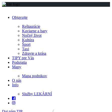
Objavujte
Reštaurácie
Kaviarne a bary
Nočný život
Kultúra
Šport
Taxi
Zdravie a krása
TIPY pre Vás
Podujatia
Mapy
Mapa podnikov
O nás
Info
Služby LEKÁRNÍ
Daj nám TIP