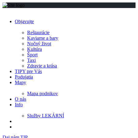
Objavujte
Reštaurácie
Kaviarne a bary
Nočný život
Kultúra
Šport
Taxi
Zdravie a krása
TIPY pre Vás
Podujatia
Mapy
Mapa podnikov
O nás
Info
Služby LEKÁRNÍ
Daj nám TIP