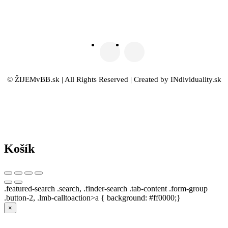
© ŽIJEMvBB.sk | All Rights Reserved | Created by INdividuality.sk
Košík
.featured-search .search, .finder-search .tab-content .form-group
.button-2, .lmb-calltoaction>a { background: #ff0000;}
×