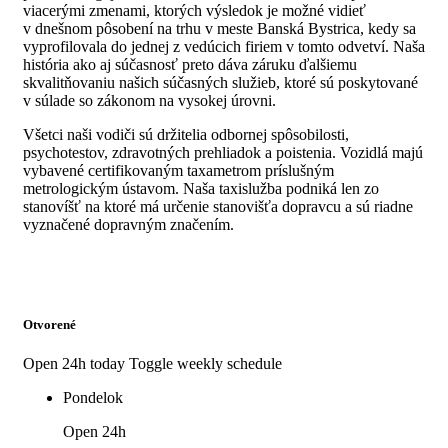
viacerými zmenami, ktorých výsledok je možné vidieť
v dnešnom pôsobení na trhu v meste Banská Bystrica, kedy sa
vyprofilovala do jednej z vedúcich firiem v tomto odvetví. Naša
história ako aj súčasnosť preto dáva záruku ďalšiemu
skvalitňovaniu našich súčasných služieb, ktoré sú poskytované
v súlade so zákonom na vysokej úrovni.
Všetci naši vodiči sú držitelia odbornej spôsobilosti,
psychotestov, zdravotných prehliadok a poistenia. Vozidlá majú
vybavené certifikovaným taxametrom príslušným
metrologickým ústavom. Naša taxislužba podniká len zo
stanovíšť na ktoré má určenie stanovišťa dopravcu a sú riadne
vyznačené dopravným značením.
Otvorené
Open 24h today
Toggle weekly schedule
Pondelok
Open 24h