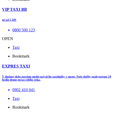
VIP TAXI BB
už od 2,50€
0800 500 123
OPEN
Taxi
Bookmark
EXPRES TAXI
V dnešnej dobe patríme medzi najväčšie taxislužby v meste. Naše služby poskytujeme 24
hodín denne počas celého roka.
0902 410 041
Taxi
Bookmark