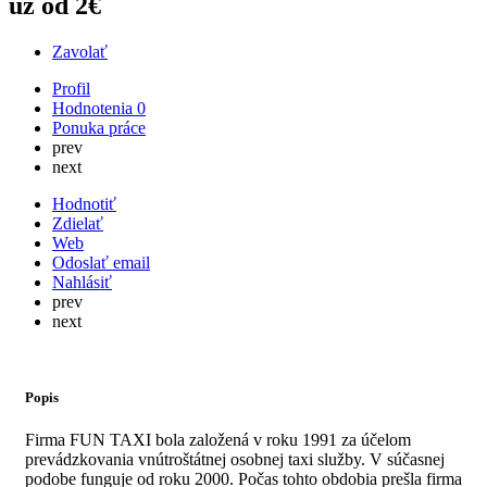
už od 2€
Zavolať
Profil
Hodnotenia
0
Ponuka práce
prev
next
Hodnotiť
Zdielať
Web
Odoslať email
Nahlásiť
prev
next
Popis
Firma FUN TAXI bola založená v roku 1991 za účelom
prevádzkovania vnútroštátnej osobnej taxi služby. V súčasnej
podobe funguje od roku 2000. Počas tohto obdobia prešla firma