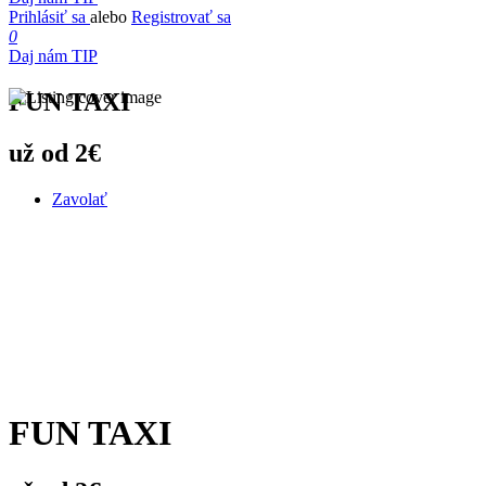
Prihlásiť sa
alebo
Registrovať sa
0
Daj nám TIP
FUN TAXI
už od 2€
Zavolať
FUN TAXI