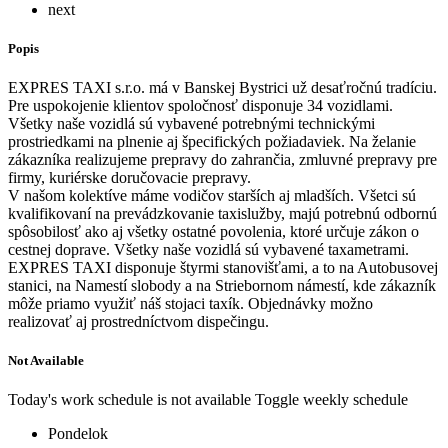
next
Popis
EXPRES TAXI s.r.o. má v Banskej Bystrici už desaťročnú tradíciu.
Pre uspokojenie klientov spoločnosť disponuje 34 vozidlami.
Všetky naše vozidlá sú vybavené potrebnými technickými
prostriedkami na plnenie aj špecifických požiadaviek. Na želanie
zákazníka realizujeme prepravy do zahrančia, zmluvné prepravy pre
firmy, kuriérske doručovacie prepravy.
V našom kolektíve máme vodičov starších aj mladších. Všetci sú
kvalifikovaní na prevádzkovanie taxislužby, majú potrebnú odbornú
spôsobilosť ako aj všetky ostatné povolenia, ktoré určuje zákon o
cestnej doprave. Všetky naše vozidlá sú vybavené taxametrami.
EXPRES TAXI disponuje štyrmi stanovišťami, a to na Autobusovej
stanici, na Namestí slobody a na Striebornom námestí, kde zákazník
môže priamo využiť náš stojaci taxík. Objednávky možno
realizovať aj prostredníctvom dispečingu.
Not Available
Today's work schedule is not available
Toggle weekly schedule
Pondelok