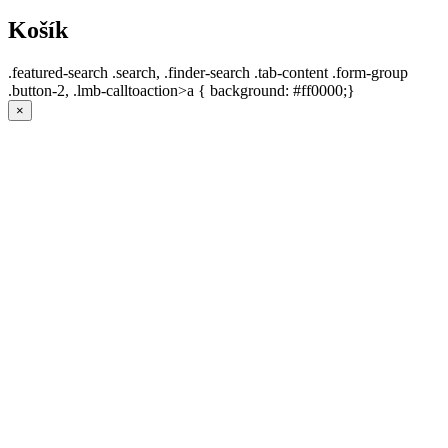
Košík
.featured-search .search, .finder-search .tab-content .form-group
.button-2, .lmb-calltoaction>a { background: #ff0000;}
×