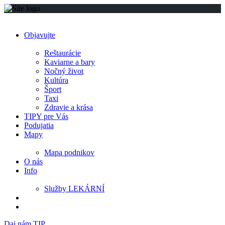
Objavujte
Reštaurácie
Kaviarne a bary
Nočný život
Kultúra
Šport
Taxi
Zdravie a krása
TIPY pre Vás
Podujatia
Mapy
Mapa podnikov
O nás
Info
Služby LEKÁRNÍ
Daj nám TIP