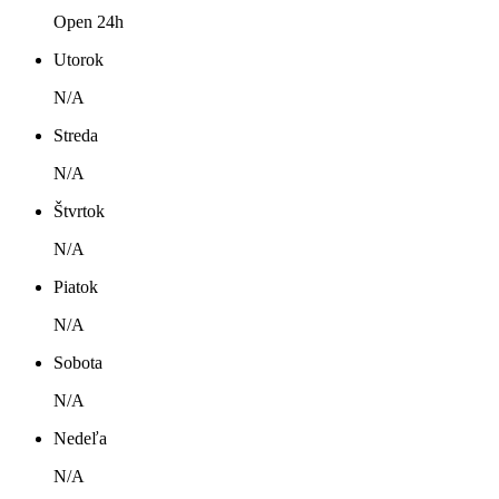
Open 24h
Utorok
N/A
Streda
N/A
Štvrtok
N/A
Piatok
N/A
Sobota
N/A
Nedeľa
N/A