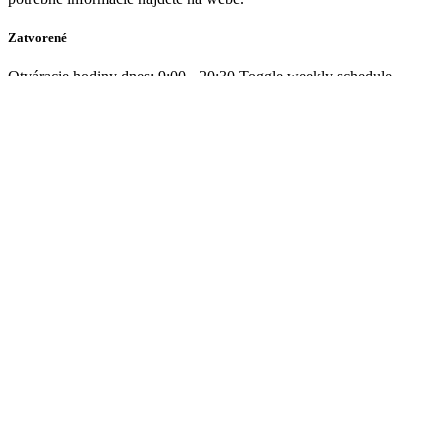
Zatvorené
Otváracie hodiny dnes:
9:00 - 20:30
Toggle weekly schedule
Pondelok
9:00 - 20:30
Utorok
9:00 - 20:30
Streda
9:00 - 20:30
Štvrtok
9:00 - 20:30
Piatok
9:00 - 20:30