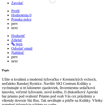
Zavolať
Profil
Hodnotenia
0
Ponuka práce
prev
next
Hodnotiť
Zdielať
Web
Odoslať email
Nahlásiť
prev
next
Popis
Užite si kvalitnú a modernú lyžovačku v Kremnických vrchoch,
neďaleko Banskej Bystrice. Navštív SKI Centrum Králiky a
vychutnajte si tri kilometre zjazdoviek, štvormiestnu sedačkovú
lanovku, večerné lyžovanie, novú kolibu, či diskotékový Apreski
bar priamo pod svahom! Priamo pod svah Vás cez prázdniny a
víkendy dovezie Ski Bus. Tak neváhajte a príďte na Králiky. Všetky
potrebné informácie nájdete na webe.