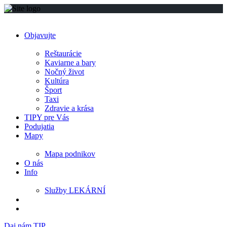
Objavujte
Reštaurácie
Kaviarne a bary
Nočný život
Kultúra
Šport
Taxi
Zdravie a krása
TIPY pre Vás
Podujatia
Mapy
Mapa podnikov
O nás
Info
Služby LEKÁRNÍ
Daj nám TIP