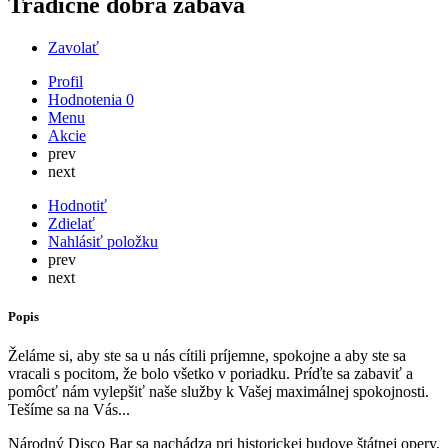
Tradične dobrá zábava
Zavolať
Profil
Hodnotenia
0
Menu
Akcie
prev
next
Hodnotiť
Zdielať
Nahlásiť položku
prev
next
Popis
Želáme si, aby ste sa u nás cítili príjemne, spokojne a aby ste sa
vracali s pocitom, že bolo všetko v poriadku. Príďte sa zabaviť a
pomôcť nám vylepšiť naše služby k Vašej maximálnej spokojnosti.
Tešíme sa na Vás...
Národný Disco Bar sa nachádza pri historickej budove štátnej opery,