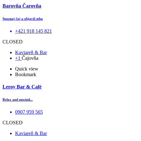
Barovňa Čarovňa
Spoznaj čaj a objavíš seba
+421 918 145 821
CLOSED
Kaviareň & Bar
+1
Čajovňa
Quick view
Bookmark
Leroy Bar & Café
Relax and unwind...
0907 959 565
CLOSED
Kaviareň & Bar