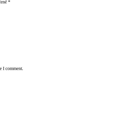
čené
*
me I comment.