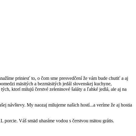
nažíme priniesť to, o čom sme presvedčení že vám bude chutiť a aj
spomedzi mäsitých a bezmäsitých jedál slovenskej kuchyne,
ých, ktorí milujú čerstvé zeleninové šaláty a ľahké jedlá, ale aj na
šej návštevy. My naozaj milujeme našich hostí...a veríme že aj hostia
 porcie. Váš smäd uhasíme vodou s čerstvou mätou grátis.