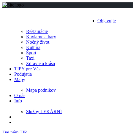
Objavujte
Reštaurácie
Kaviarne a bary
Nočný život
Kultúra
Šport
Taxi
Zdravie a krása
TIPY pre Vás
Podujatia
Mapy
Mapa podnikov
O nás
Info
Služby LEKÁRNÍ
Daj nám TIP