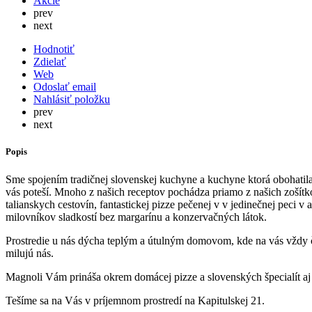
Akcie
prev
next
Hodnotiť
Zdielať
Web
Odoslať email
Nahlásiť položku
prev
next
Popis
Sme spojením tradičnej slovenskej kuchyne a kuchyne ktorá obohatila
vás poteší. Mnoho z našich receptov pochádza priamo z našich zošítk
talianskych cestovín, fantastickej pizze pečenej v v jedinečnej peci v 
milovníkov sladkostí bez margarínu a konzervačných látok.
Prostredie u nás dýcha teplým a útulným domovom, kde na vás vždy čak
milujú nás.
Magnoli Vám prináša okrem domácej pizze a slovenských špecialít a
Tešíme sa na Vás v príjemnom prostredí na Kapitulskej 21.