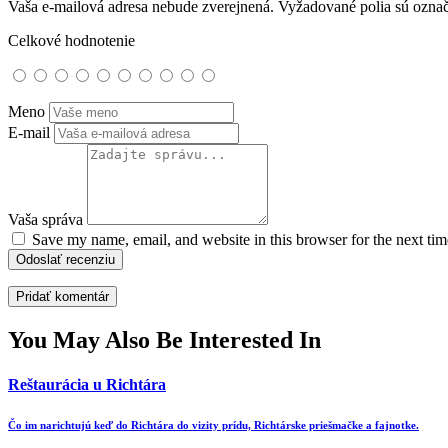
Vaša e-mailová adresa nebude zverejnená.
Vyžadované polia sú ozna
Celkové hodnotenie
Meno
E-mail
Vaša správa
Save my name, email, and website in this browser for the next ti
Odoslať recenziu
You May Also Be Interested In
Reštaurácia u Richtára
Čo im narichtujú keď do Richtára do vizity prídu, Richtárske priešmačke a fajnotke.