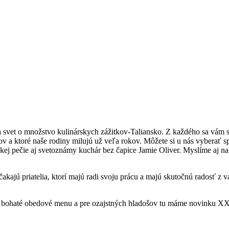
 svet o množstvo kulinárskych zážitkov-Taliansko. Z každého sa vám s
ov a ktoré naše rodiny milujú už veľa rokov. Môžete si u nás vyberať 
akej pečie aj svetoznámy kuchár bez čapice Jamie Oliver. Myslíme aj na t
ajú priatelia, ktorí majú radi svoju prácu a majú skutočnú radosť z va
j bohaté obedové menu a pre ozajstných hladošov tu máme novinku XXL