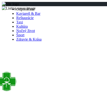
Odporúčané
Kaviareň & Bar
Reštaurácie
Taxi
Kultúra
Nočný život
Šport
Zdravie & Krása
Lekáreň CARDIOPHA