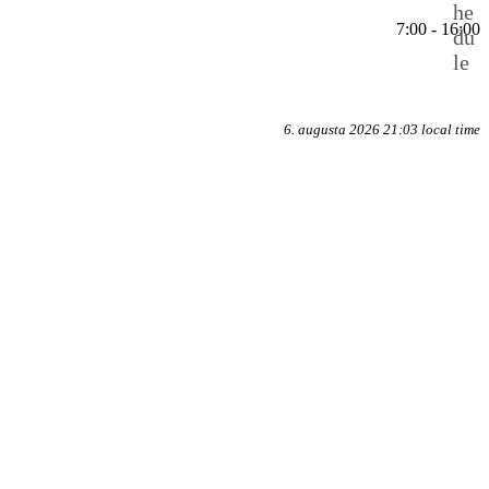
he
7:00 - 16:00
du
le
6. augusta 2026 21:03 local time