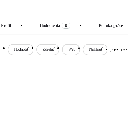
0
Profil
Hodnotenia
Ponuka práce
prev
nex
Hodnotiť
Zdielať
Web
Nahlásiť