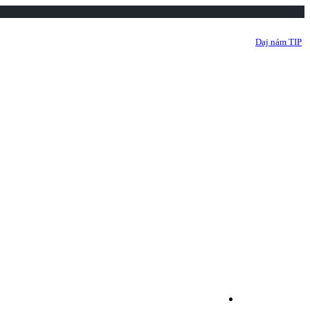
fo
Prihlásiť sa
alebo
Registrovať sa
Daj nám TIP
Zavolať