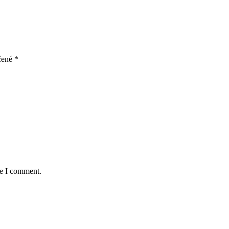
čené
*
me I comment.