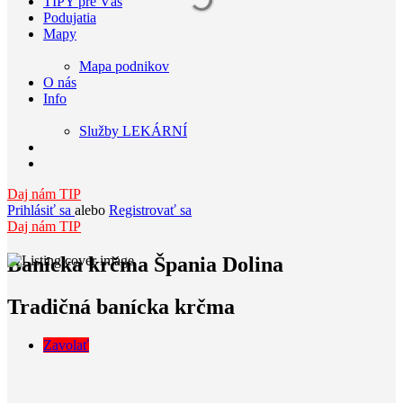
TIPY pre Vás
Podujatia
Mapy
Mapa podnikov
O nás
Info
Služby LEKÁRNÍ
Daj nám TIP
Prihlásiť sa
alebo
Registrovať sa
Daj nám TIP
Banícka krčma Špania Dolina
Tradičná banícka krčma
Zavolať