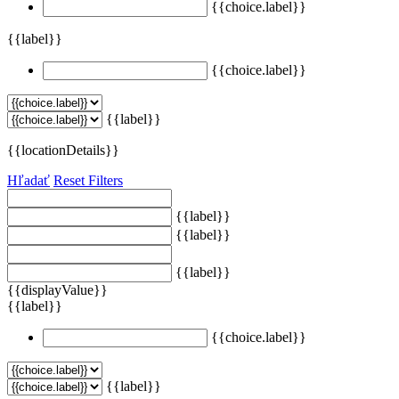
{{choice.label}}
{{label}}
{{choice.label}}
{{label}}
{{locationDetails}}
Hľadať
Reset Filters
{{label}}
{{label}}
{{label}}
{{displayValue}}
{{label}}
{{choice.label}}
{{label}}