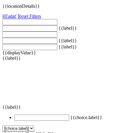
{{locationDetails}}
Hľadať
Reset Filters
{{label}}
{{label}}
{{label}}
{{displayValue}}
{{label}}
{{label}}
{{choice.label}}