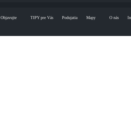
Objavujte
TIPY pre Vás
Podujatia
Mapy
O nás
In