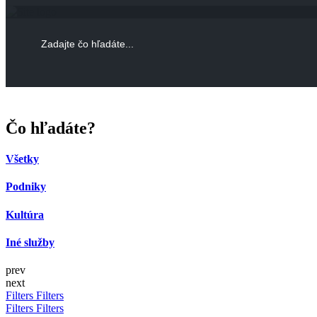
Čo hľadáte?
Všetky
Podniky
Kultúra
Iné služby
prev
next
Filters
Filters
Filters
Filters