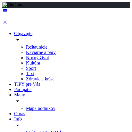
Objavujte
Reštaurácie
Kaviarne a bary
Nočný život
Kultúra
Šport
Taxi
Zdravie a krása
TIPY pre Vás
Podujatia
Mapy
Mapa podnikov
O nás
Info