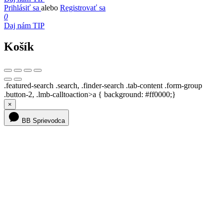
Prihlásiť sa
alebo
Registrovať sa
0
Daj nám TIP
Košík
.featured-search .search, .finder-search .tab-content .form-group
.button-2, .lmb-calltoaction>a { background: #ff0000;}
×
BB Sprievodca