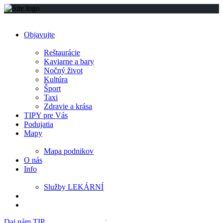
Objavujte
Reštaurácie
Kaviarne a bary
Nočný život
Kultúra
Šport
Taxi
Zdravie a krása
TIPY pre Vás
Podujatia
Mapy
Mapa podnikov
O nás
Info
Služby LEKÁRNÍ
Daj nám TIP